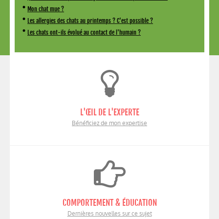
•
Mon chat mue ?
•
Les allergies des chats au printemps ? C'est possible ?
•
Les chats ont-ils évolué au contact de l'humain ?
L'ŒIL DE L'EXPERTE
Bénéficiez de mon expertise
COMPORTEMENT & ÉDUCATION
Dernières nouvelles sur ce sujet